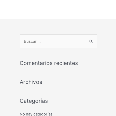
B
u
s
c
Comentarios recientes
a
r
Archivos
p
o
r
Categorías
:
No hay categorías